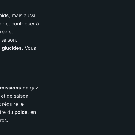
oids
, mais aussi
r et contribuer à
rée et
saison,
n
glucides
. Vous
missions
de gaz
et de saison,
t réduire le
rdre du
poids
, en
res.