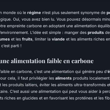
un monde où le
régime
n’est plus seulement synonyme de
p
gique. Oui, vous avez bien lu. Vous pouvez désormais minci
otre empreinte carbone en adoptant une alimentation équilib
’environnement. L’idée est simple : manger des
produits
de 
gumes
et les
fruits
, limiter la
viande
et les aliments riches e
 c’est parti !
’une alimentation faible en carbone
faible en carbone, c’est une alimentation qui génère peu d’
é
our cela, il faut privilégier les
aliments
produits localement 
t les produits laitiers, éviter les aliments ultra-transformés e
taire. C’est aussi une alimentation qui peut vous aider à pe
nts riches en glucides et en favorisant les protéines et les fib