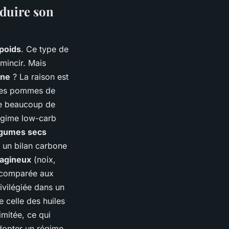
éduire son
 poids
. Ce type de
 mincir. Mais
one
? La raison est
t les pommes de
e beaucoup de
régime low-carb
égumes secs
t un bilan carbone
éagineux
(noix,
e comparée aux
rivilégiée dans un
 celle des huiles
imitée, ce qui
adopter un régime