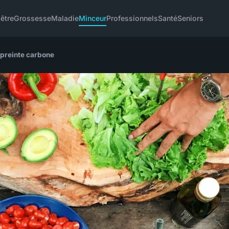
être
Grossesse
Maladie
Minceur
Professionnels
Santé
Seniors
mpreinte carbone