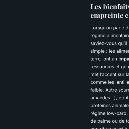
Les bienfai
empreinte 
Lorsqu’on parle 
régime alimentair
saviez-vous qu’il
simple : les alim
terre, ont un
impa
ressources et gén
met l’accent sur
comme les lentille
faible. Autre sou
amandes…), dont 
protéines animales
régime low-carb. 
de palme ou de to
contribue aussi à