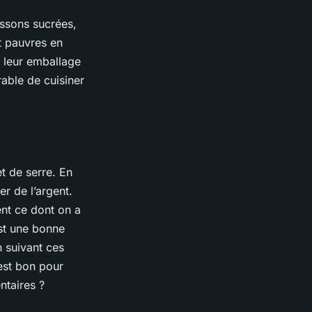
issons sucrées,
et pauvres en
t leur emballage
able de cuisiner
t de serre. En
r de l’argent.
nt ce dont on a
est une bonne
n suivant ces
est bon pour
ntaires ?