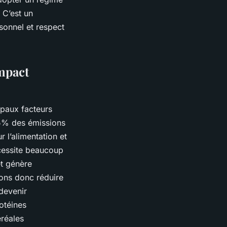
 C’est un
rsonnel et respect
mpact
ipaux facteurs
4,5% des émissions
 l’alimentation et
écessite beaucoup
et génère
ons donc réduire
devenir
otéines
éréales