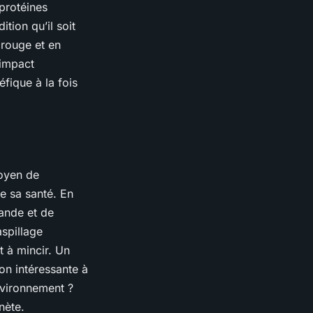
protéines
tion qu’il soit
 rouge et en
 impact
fique à la fois
moyen de
de sa santé. En
iande et de
aspillage
t à mincir. Un
on intéressante à
environnement ?
nète.