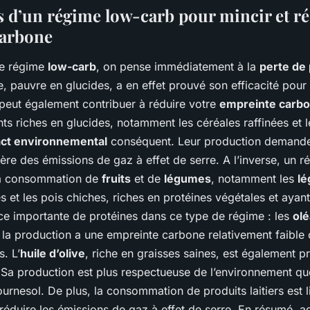
ts d’un régime low-carb pour mincir et r
carbone
de régime
low-carb
, on pense immédiatement à la
perte de
e, pauvre en glucides, a en effet prouvé son efficacité pour
 peut également contribuer à réduire votre
empreinte carb
ents riches en glucides, notamment les céréales raffinées e
ct environnemental
conséquent. Leur production demand
ère des émissions de gaz à effet de serre. A l’inverse, un 
 la consommation de
fruits
et de
légumes
, notamment les
l
s et les pois chiches, riches en protéines végétales et ayan
rce importante de protéines dans ce type de régime : les
ol
la production a une empreinte carbone relativement faibl
. L’
huile d’olive
, riche en graisses saines, est également p
Sa production est plus respectueuse de l’environnement que
urnesol. De plus, la consommation de produits laitiers est l
 réduire les émissions de gaz à effet de serre. En résumé, 