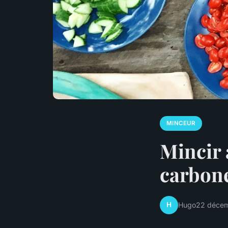
MINCEUR
Mincir 
carbon
H
Hugo
22 déce